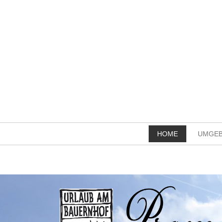
HOME
UMGE